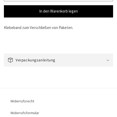
In den Warenkorb legen
Klebeband zum Verschließen von Paketen.
E
i
Verpackungsanleitung
n
k
l
a
p
p
Widerrufsrecht
b
a
Widerrufsformular