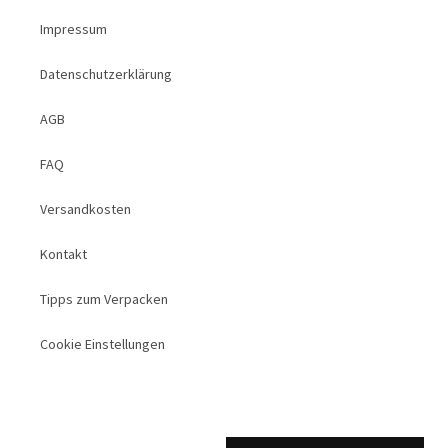
r
e
Impressum
r
Datenschutzerklärung
I
n
AGB
h
a
FAQ
l
t
Versandkosten
Kontakt
Tipps zum Verpacken
Cookie Einstellungen