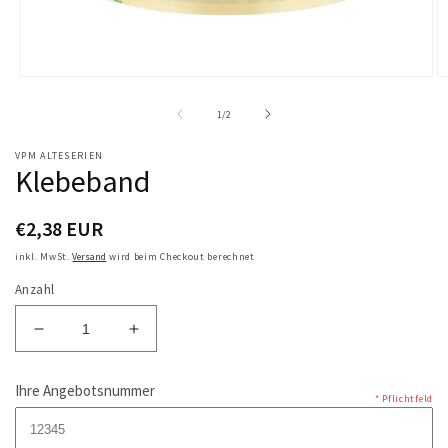
Medien
M
1
2
von
1
/
2
in
in
Modal
M
öffnen
öf
VPM ALTESERIEN
Klebeband
€2,38 EUR
Normaler
Preis
inkl. MwSt.
Versand
wird beim Checkout berechnet
Anzahl
Verringere
Erhöhe
die
die
Menge
Menge
Ihre Angebotsnummer
* Pflichtfeld
für
für
Klebeband
Klebeband