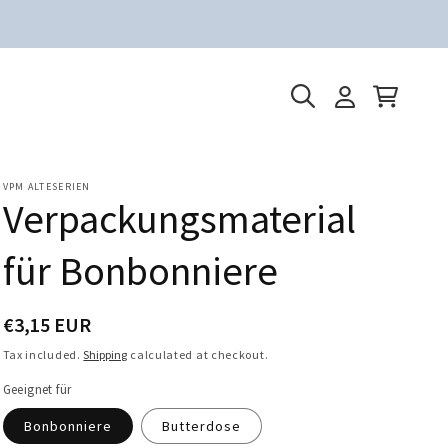
Log
Cart
in
VPM ALTESERIEN
Verpackungsmaterial
für Bonbonniere
€3,15 EUR
Regular
price
Tax included.
Shipping
calculated at checkout.
Geeignet für
Bonbonniere
Butterdose