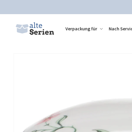
Skip to
content
Verpackung für
Nach Servi
Skip to
product
information