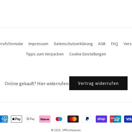
rrufsformular
Impressum
Datenschutzerklärung
AGB
FAQ
Vers
Tipps zum Verpacken
Cookie Einstellungen
Online gekauft? Hier widerrufen:
Vertrag widerrufen
ayment
ethods
© 2026,
VPM alteserien