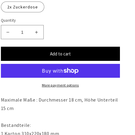
2x Zuckerdose
Quantity
Decrease
Increase
quantity
quantity
for
for
Add to cart
Dosen
Dosen
More payment options
Maximale Maße : Durchmesser 18 cm, Höhe Unterteil
15 cm
Bestandteile:
1 Karton 310x220x180 mm